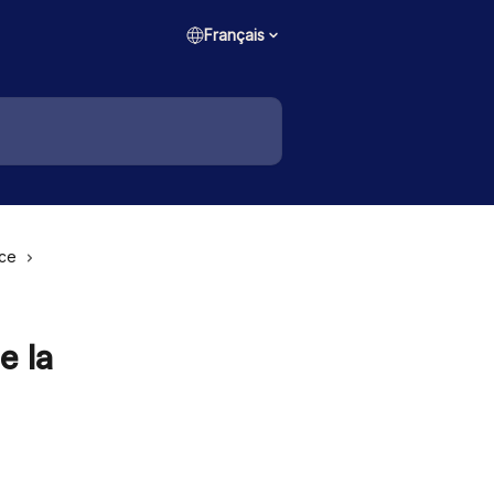
Français
nce
e la