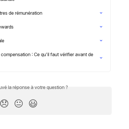
ttres de rémunération
Rewards
ale
ompensation : Ce qu'il faut vérifier avant de 
vé la réponse à votre question ?
😞
😐
😃